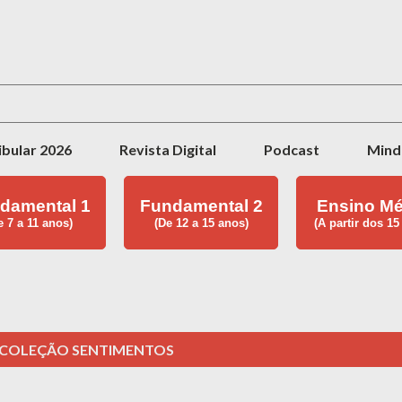
Pular para o conteúdo principal
ibular 2026
Revista Digital
Podcast
Mind
damental 1
Fundamental 2
Ensino Mé
e 7 a 11 anos)
(De 12 a 15 anos)
(A partir dos 15
COLEÇÃO SENTIMENTOS