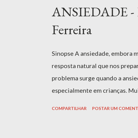
s
ANSIEDADE - F
t
a
Ferreira
g
e
Sinopse A ansiedade, embora m
n
resposta natural que nos prepar
s
problema surge quando a ansied
especialmente em crianças. Mui
como a pressão e o rigor exces
COMPARTILHAR
POSTAR UM COMENT
motivarem, acabam transmitindo
bastante". Nesse contexto, é e