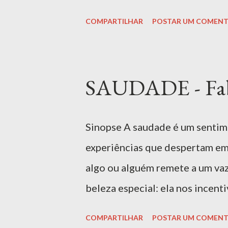
ameaçaram. Porém, a raiva pod
COMPARTILHAR
POSTAR UM COMENT
para os outros (isso é óbvio), m
capaz de colocar limites à rai
amadurecimento. Nesse ponto, 
SAUDADE - Fabi
as crianças são fundamentais. I
ACESSO EXCLUSIVO CASJ: Este l
Sinopse A saudade é um sentim
do CASJ. Para acessá-lo, utili
experiências que despertam emo
MAIS INFORMAÇÕES SOBRE A O
algo ou alguém remete a um va
Ferreira convida o leitor a ex
beleza especial: ela nos incent
intensas e d...
e justo. Quando uma criança viv
COMPARTILHAR
POSTAR UM COMENT