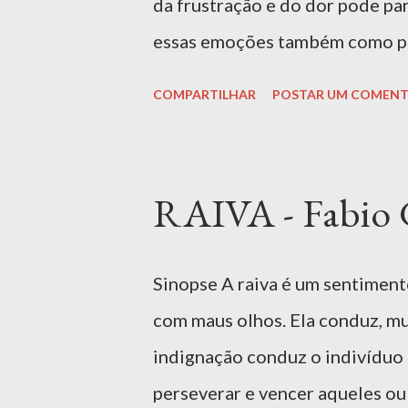
da frustração e do dor pode pa
Gonçalves Ferreira mergulha no
essas emoções também como pri
desafiadora, ...
crescer, sonhar e buscar a fel
COMPARTILHAR
POSTAR UM COMENT
pessoas resilientes e com capa
que pais e educadores permitam
dificuldades, em um ambiente s
RAIVA - Fabio G
EI Ler livro ACESSO EXCLUSIVO
professores do CASJ. Para aces
Sinopse A raiva é um sentiment
Livro | Amazon MAIS INFORMA
com maus olhos. Ela conduz, mui
Gonçalves Ferreira, oferece u
indignação conduz o indivíduo à 
sentimentos mais solicitados e,
perseverar e vencer aqueles ou