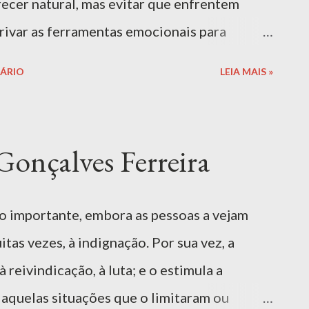
recer natural, mas evitar que enfrentem
 universo dessa emoção tão universal e
var as ferramentas emocionais para
icidade com autonomia. Para que se tornem
ÁRIO
LEIA MAIS »
cidade de enfrentar desafios, é importante
 que elas vivam e superem suas próprias
eguro e apoiador. Indicado para: 0 — 6 anos,
onçalves Ferreira
 CASJ: Este livro é exclusivo para alunos e
sá-lo, utilize seu e-mail CASJ. Comprar
o importante, embora as pessoas a vejam
ÇÕES SOBRE A OBRA "Tristeza" , de Fábio
tas vezes, à indignação. Por sua vez, a
ma reflexão profunda sobre um dos
reivindicação, à luta; e o estimula a
 paradoxalmente, mais comuns na ex...
 aquelas situações que o limitaram ou