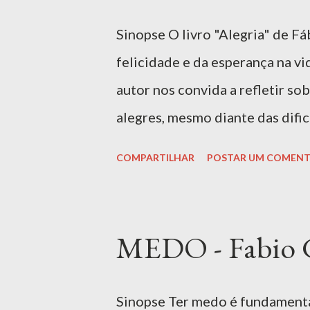
para alunos e professores do CA
Sinopse O livro "Alegria" de F
Comprar Livro | Amazon MAI
felicidade e da esperança na vi
Fábio Gonçalves Ferreira, é um
autor nos convida a refletir s
a complexidade do sentimento m
alegres, mesmo diante das difi
poética, Ferreira nos transpor
COMPARTILHAR
POSTAR UM COMENT
força transformadora. A obra é
inspiração e motivação para viv
para: 0 — 6 anos, EI Ler livr
MEDO - Fabio G
exclusivo para alunos e professo
mail CASJ. Comprar Livro |
Sinopse Ter medo é fundamental