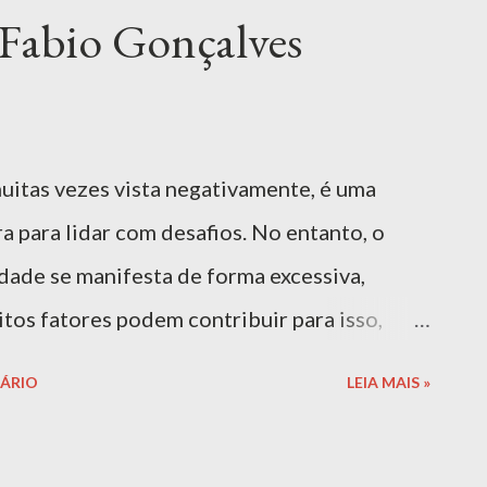
abio Gonçalves
uitas vezes vista negativamente, é uma
a para lidar com desafios. No entanto, o
ade se manifesta de forma excessiva,
tos fatores podem contribuir para isso,
sivos dos pais ou educadores, que, em vez de
ÁRIO
LEIA MAIS »
 a sensação de que a criança não é "boa o
ssencial evitar rotular comportamentos como