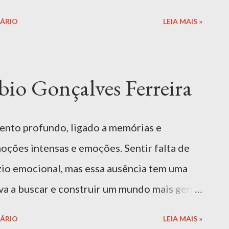
e também ser destrutiva. Ruim não somente
ÁRIO
LEIA MAIS »
as para a própria pessoa enraivecida. Ser
va é um elemento fundamental para o
os exemplos que os adultos oferecem para
o Gonçalves Ferreira
ndicado para: 0 — 6 anos, EI Ler livro
ivro é exclusivo para alunos e professores
ento profundo, ligado a memórias e
ze seu e-mail CASJ. Comprar Livro | Amazon
ções intensas e emoções. Sentir falta de
BRA "Raiva" de Fábio Gonçalves
zio emocional, mas essa ausência tem uma
plorar uma das emoções humanas mais
iva a buscar e construir um mundo mais gentil
e experiências afetivas e amorosas na
ÁRIO
LEIA MAIS »