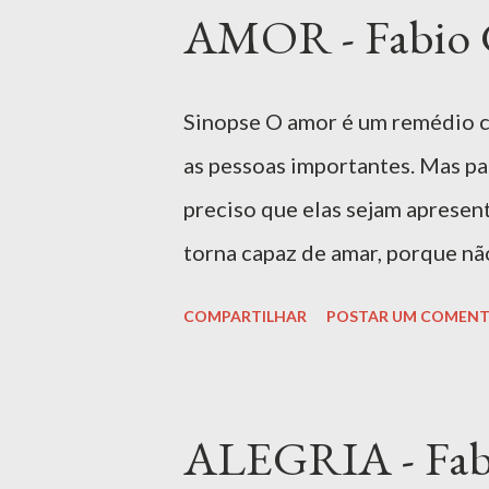
"bons" ou "maus", mas sim enco
AMOR - Fabio G
desenvolverem autoconfiança. I
ACESSO EXCLUSIVO CASJ: Este l
Sinopse O amor é um remédio co
do CASJ. Para acessá-lo, utili
as pessoas importantes. Mas pa
MAIS INFORMAÇÕES SOBRE A O
preciso que elas sejam aprese
Ferreira, é uma obra que explora 
torna capaz de amar, porque nã
prestar atenção ao modo como 
COMPARTILHAR
POSTAR UM COMENT
cuidá-las. Cuidar é dar amor, 
banalizar tal sentimento; deixá
amar é ensinar a cuidar, porque
ALEGRIA - Fabi
— 6 anos, EI Ler livro ACESSO