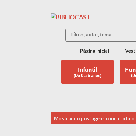
Página Inicial
Vest
Infantil
Fun
(De 0 a 6 anos)
(D
P
Mostrando postagens com o rótulo
o