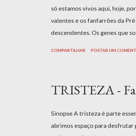
OBRA ""Alegria", escrito por F
só estamos vivos aqui, hoje, p
celebra a essência da felicida
valentes e os fanfarrões da Pr
alegres em meio às adversidades
descendentes. Os genes que so
mundo foram os genes dos cau
COMPARTILHAR
POSTAR UM COMENT
uma pitada de medo. Portanto,
precisamos mostrar para as cri
pessoas e no ambiente para se 
TRISTEZA - Fab
cuidado sem destruir a confianç
EI Ler livro ACESSO EXCLUSIVO
Sinopse A tristeza é parte essen
professores do CASJ. Para aces
abrimos espaço para desfrutar 
Livro | Amazon MAIS INFORM