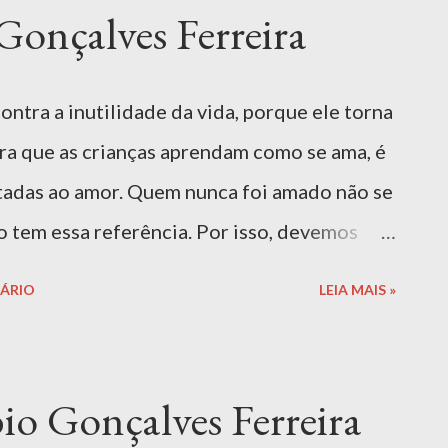
rajar as crianças a aprenderem com erros e a
onçalves Ferreira
ndicado para: 0 — 6 anos, EI Ler livro
ivro é exclusivo para alunos e professores
ntra a inutilidade da vida, porque ele torna
ze seu e-mail CASJ. Comprar Livro | Amazon
ra que as crianças aprendam como se ama, é
BRA "Ansiedade", de Fábio Gonçalves
ntadas ao amor. Quem nunca foi amado não se
a ...
o tem essa referência. Por isso, devemos
amamos as nossas crianças. Precisamos
ÁRIO
LEIA MAIS »
mas também é dar limites. Temos que amar sem
-las com “gostinho de quero mais”. Ensinar a
 gostamos de ser cuidados. Indicado para: 0
o Gonçalves Ferreira
 EXCLUSIVO CASJ: Este livro é exclusivo