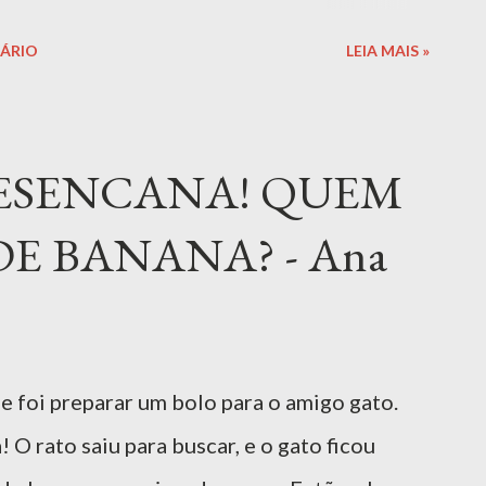
, desde a arte até as relações interpessoais.
ÁRIO
LEIA MAIS »
abraçar suas individualidades e a buscar
sar, promovendo um estilo de vida mais
vro Abóbora" se torna um guia inspirador para
DESENCANA! QUEM
u potencial criativo. Indicado para:
E BANANA? - Ana
EXCLUSIVO CASJ: Este livro é exclusivo
SJ. Para acessá-lo, utilize seu e-mail CASJ.
IS INFORMAÇÕES SOBRE A OBRA "Manual
Fernanda P...
e foi preparar um bolo para o amigo gato.
! O rato saiu para buscar, e o gato ficou