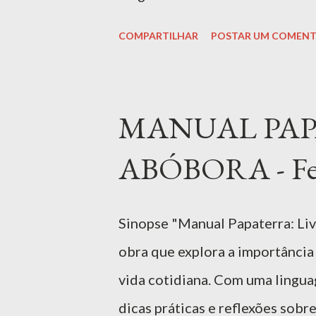
cada página é recheada de ideia
COMPARTILHAR
POSTAR UM COMENT
culinárias. As receitas são fáce
família, celebrar ocasiões espe
o universo do chocolate, que n
MANUAL PAP
anos, EF1 Ler livro Baixar 
ABÓBORA - Fer
SOBRE A OBRA "Eu Só Quero Cho
amantes dessa delícia mundial
MOL, a obra traz 18 receitas in
Sinopse "Manual Papaterra: Liv
sabor do chocolate, transforma
obra que explora a importância 
vida cotidiana. Com uma lingua
dicas práticas e reflexões sobr