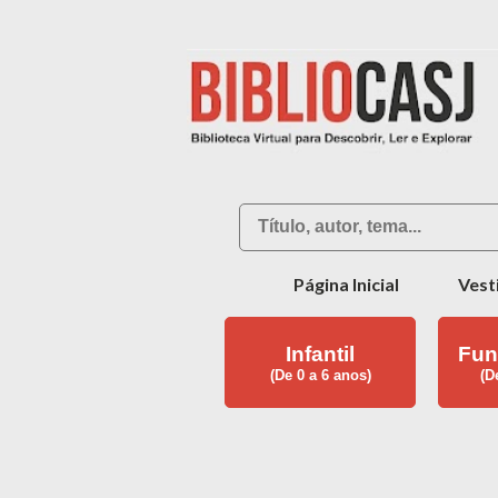
Página Inicial
Vest
Infantil
Fun
(De 0 a 6 anos)
(D