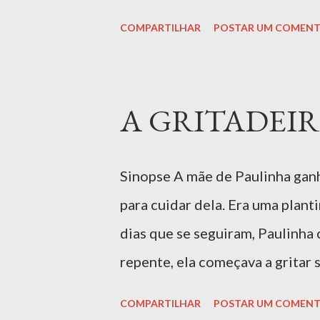
narrativa explora o valor da co
COMPARTILHAR
POSTAR UM COMENT
culinárias. A autora utiliza um
despertando a curiosidade sobr
leitura divertida que incentiva
A GRITADEIRA
para: 0 - 6 anos, EI Ler livro 
INFORMAÇÕES SOBRE A OBRA "
Sinopse A mãe de Paulinha ganh
celebração da cultura, da amiz
para cuidar dela. Era uma plan
o coração. A história acompan
dias que se seguiram, Paulinha 
uma festa especial, cheia de qui
repente, ela começava a gritar 
atenção no que dizia! Gritava, 
COMPARTILHAR
POSTAR UM COMENT
verdade sabia tudo sobre forma