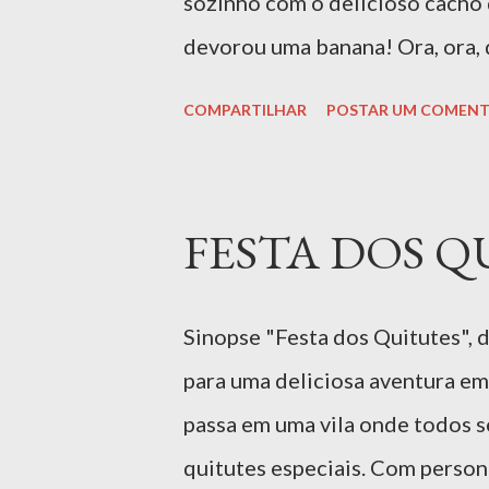
sozinho com o delicioso cacho 
devorou uma banana! Ora, ora,
banana? Indicado para: 0 — 6 a
COMPARTILHAR
POSTAR UM COMENT
Seguro
FESTA DOS QU
Sinopse "Festa dos Quitutes", 
para uma deliciosa aventura em 
passa em uma vila onde todos s
quitutes especiais. Com persona