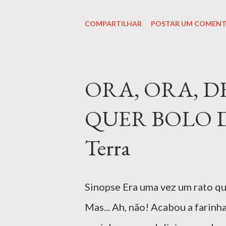
originalidade em diversas áreas
COMPARTILHAR
POSTAR UM COMENT
O livro incentiva os leitores a 
formas autênticas de se expres
vibrante e significativo. O "Li
ORA, ORA, 
aqueles que desejam explorar se
QUER BOLO D
Educadores Ler livro ACESSO 
para alunos e professores do CA
Terra
Comprar Livro | Amazon MA
Papaterra: Livro Abóbora" , de 
Sinopse Era uma vez um rato qu
Mas... Ah, não! Acabou a farinha