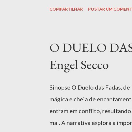
desenvolvimento de habilidade
COMPARTILHAR
POSTAR UM COMENT
de curiosidades e dicas. Além d
livro promove a importância de
compartilhamento de momentos 
O DUELO DAS F
um lugar de descobertas e uniã
Engel Secco
Baixar Livro | Download Se
"Aventuras na Cozinha: Descobr
Daufemback Henrique e outros 
Sinopse O Duelo das Fadas, de P
gastronômica que convida os le
mágica e cheia de encantamento
culinária. O livro é uma verdade.
entram em conflito, resultand
mal. A narrativa explora a impo