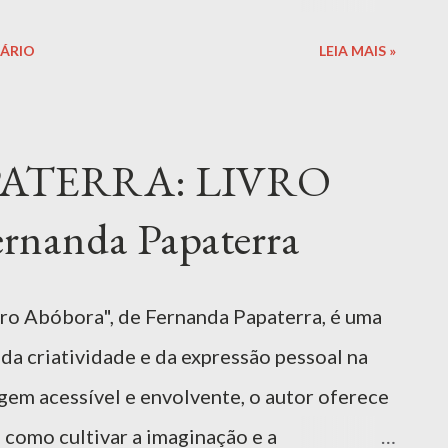
s que vão adoçar o dia e inspirar aventuras
ÁRIO
LEIA MAIS »
is de preparar e perfeitas para reunir a
ciais ou simplesmente se divertir explorando
unca sai de moda! Indicado para: 7 — 11
ATERRA: LIVRO
Livro | Download Seguro MAIS INFORMAÇÕES
nanda Papaterra
colate" é um livro irresistível para os
mente adorada. Produzido pela Editora
críveis que celebram a versatilidade e o
ro Abóbora", de Fernanda Papaterra, é uma
ndo a cozinha em um espaço de ...
da criatividade e da expressão pessoal na
gem acessível e envolvente, o autor oferece
e como cultivar a imaginação e a