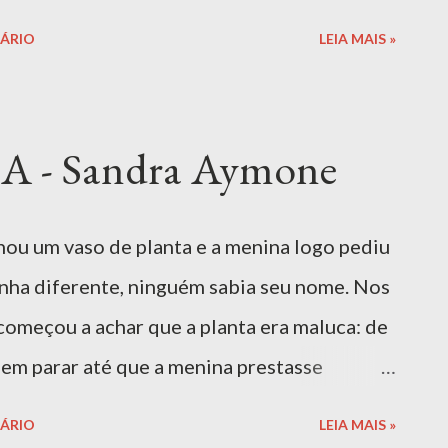
laboração, da amizade e das tradições
ÁRIO
LEIA MAIS »
a linguagem simples e envolvente,
e a cultura e o respeito à diversidade. Uma
 a imaginação e o aprendizado! Indicado
 - Sandra Aymone
Baixar Livro | Download Seguro MAIS
Festa dos Quitutes" de Jane Prado é uma
ou um vaso de planta e a menina logo pediu
ade e dos sabores que encantam o paladar e
tinha diferente, ninguém sabia seu nome. Nos
ha personagens que se reúnem para preparar
começou a achar que a planta era maluca: de
tutes deliciosos e muita diversão....
sem parar até que a menina prestasse
sim, mas não falava nenhuma bobagem... na
ÁRIO
LEIA MAIS »
s de proteger a natureza e o planeta! Ideal