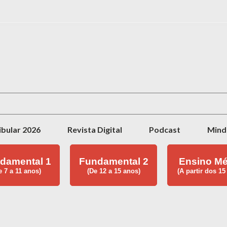
Pular para o conteúdo principal
ibular 2026
Revista Digital
Podcast
Mind
damental 1
Fundamental 2
Ensino Mé
e 7 a 11 anos)
(De 12 a 15 anos)
(A partir dos 15