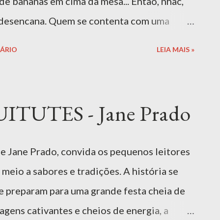
de bananas em cima da mesa... Então, nhac,
 desencana. Quem se contenta com uma
nos, EI Ler livro Baixar Livro | Download
ÁRIO
LEIA MAIS »
ITUTES - Jane Prado
de Jane Prado, convida os pequenos leitores
meio a sabores e tradições. A história se
e preparam para uma grande festa cheia de
gens cativantes e cheios de energia, a