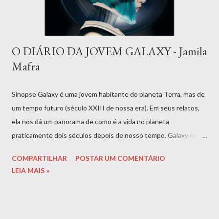
O DIÁRIO DA JOVEM GALAXY - Jamila
Mafra
Sinopse Galaxy é uma jovem habitante do planeta Terra, mas de
um tempo futuro (século XXIII de nossa era). Em seus relatos,
ela nos dá um panorama de como é a vida no planeta
praticamente dois séculos depois de nosso tempo. Galaxy nos
mostra que a atividade humana reduziu a Terra a um local de
COMPARTILHAR
POSTAR UM COMENTÁRIO
caos e natureza rara. As cidades, por exemplo, assim como as
LEIA MAIS »
praias, estão praticamente todas submersas, o que obriga os
seres humanos a morarem em residências adaptadas sobre as
águas. Grande parte das mulheres se tornam inférteis, a cultura
mudou, bem como o comportamento social. Em meio a seus