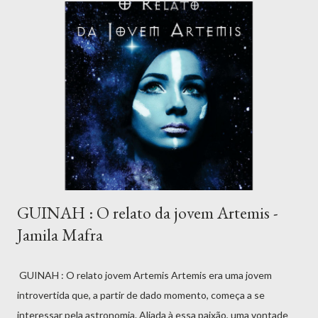
relatos, Galaxy fala também sobre sua vida pessoal, como a
vontade de visitar uma das poucas praias naturais do mundo, e,
depois de realizado esse sonho, o descobrimento do amor
através do jovem Andrômeda. Indicado para: 12 — 15 anos, EF2
Ler livro Baixar Livro | Download Seguro
GUINAH : O relato da jovem Artemis -
Jamila Mafra
GUINAH : O relato jovem Artemis Artemis era uma jovem
introvertida que, a partir de dado momento, começa a se
interessar pela astronomia. Aliada à essa paixão, uma vontade