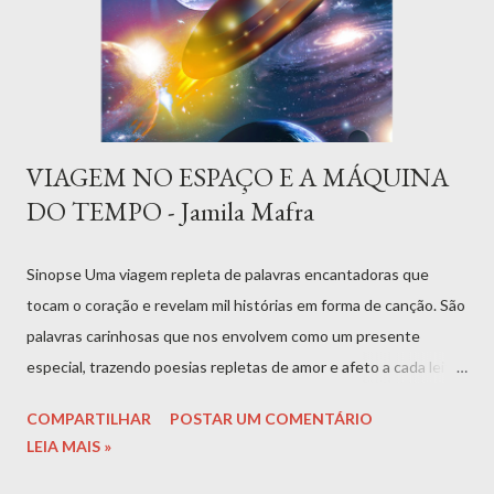
VIAGEM NO ESPAÇO E A MÁQUINA
DO TEMPO - Jamila Mafra
Sinopse Uma viagem repleta de palavras encantadoras que
tocam o coração e revelam mil histórias em forma de canção. São
palavras carinhosas que nos envolvem como um presente
especial, trazendo poesias repletas de amor e afeto a cada leitor.
Ao final da leitura, você sentirá uma mistura de alegria e prazer.
COMPARTILHAR
POSTAR UM COMENTÁRIO
Prepare-se para uma jornada fantástica através do tempo e do
LEIA MAIS »
espaço, explorando a magia de galáxias, estrelas e universos
diversos. Descubra a vida em mais de 1000 planetas e mergulhe