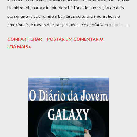
Hamidzadeh, narra a inspiradora história de superação de dois
personagens que rompem barreiras culturais, geográficas e
emocionais. Através de suas jornadas, eles enfatizam o poder do
amor, da resiliência e da busca por sonhos, enfrentando desafios
COMPARTILHAR
POSTAR UM COMENTÁRIO
de viver em diferentes culturas em busca de uma vida melhor.
LEIA MAIS »
Com uma mensagem universal, o livro celebra a diversidade, a
força de vontade e a importância de ver o mundo como um
espaço repleto de oportunidades sem limites. Indicado para: 12
— 15 anos, EF2 Ler livro Baixar Livro | Download Seguro MAIS
INFORMAÇÕES SOBRE A OBRA "Viver Sem Fronteiras" é uma
obra tocante escrita por Jamila Mafra e Seyed Morteza
Hamidzadeh, que apresenta uma poderosa reflexão sobre a
busca por um mundo mais acolhedor e sem barreiras. O livro
explora os desafios e conquistas de quem atravessa fronteiras,
sejam e...