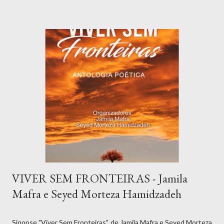
no oceano da criatividade e da fantasia, explorando os limites da
sua imaginação. Indicado para: Ensino Fundamental 2 e Ensino
Médio Ler livro Baixar Livro | Download Seguro MAIS
INFORMAÇÕES SOBRE A OBRA "Viagem no Espaço e a
Máquina do Tempo", de Jamila Mafra, é uma obra fascinante que
mergulha o leitor em uma aventura intergaláctica e temporal. A
autora combina elementos de ficção científica com uma
narrativa envolv...
VIVER SEM FRONTEIRAS - Jamila
Mafra e Seyed Morteza Hamidzadeh
Sinopse "Viver Sem Fronteiras", de Jamila Mafra e Seyed Morteza